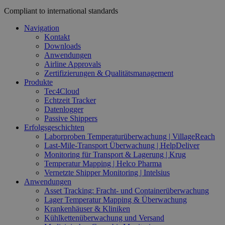
Compliant to international standards
Navigation
Kontakt
Downloads
Anwendungen
Airline Approvals
Zertifizierungen & Qualitätsmanagement
Produkte
Tec4Cloud
Echtzeit Tracker
Datenlogger
Passive Shippers
Erfolgsgeschichten
Laborproben Temperaturüberwachung | VillageReach
Last-Mile-Transport Überwachung | HelpDeliver
Monitoring für Transport & Lagerung | Krug
Temperatur Mapping | Helco Pharma
Vernetzte Shipper Monitoring | Intelsius
Anwendungen
Asset Tracking: Fracht- und Containerüberwachung
Lager Temperatur Mapping & Überwachung
Krankenhäuser & Kliniken
Kühlkettenüberwachung und Versand