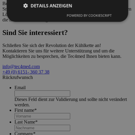
Besucher können dort mehr über SmartHub, TempBeacon,
DETAILS ANZEIGEN
SmartTag und Co. erfahren. Finden Sie heraus, wie die intelligenten
Lösungen von Tec4med Ihre Pharma Supply Chain Visibility auf
POWERED BY COOKIESCRIPT
die nächste Ebene bringen können.
Sind Sie
interessiert?
Schließen Sie sich der Revolution der Kühlkette an!
Kontaktieren Sie uns für weitere Unterstützung und um die
Möglichkeiten zu besprechen, die Tec4med Ihnen bieten kann.
info@tec4med.com
+49 (0) 6151- 360 37 38
Rückrufwunsch
Email
Dieses Feld dient zur Validierung und sollte nicht verändert
werden.
First name
*
Last Name
*
Company
*